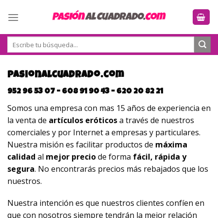
Skip
to
content
Buscar
por:
pasionalcuadrado.com
952 96 53 07 – 608 91 90 43 – 620 20 82 21
Somos una empresa con mas 15 años de experiencia en
la venta de
artículos eróticos
a través de nuestros
comerciales y por Internet a empresas y particulares.
Nuestra misión es facilitar productos de
máxima
calidad
al
mejor precio
de forma
fácil, rápida y
segura
. No encontrarás precios más rebajados que los
nuestros.
Nuestra intención es que nuestros clientes confíen en
que con nosotros siempre tendrán la mejor relación