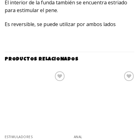
El interior de la funda también se encuentra estriado
para estimular el pene.
Es reversible, se puede utilizar por ambos lados
PRODUCTOS RELACIONADOS
Añadir
Añadir
a la
a la
lista de
lista de
deseos
deseos
ESTIMULADORES
ANAL