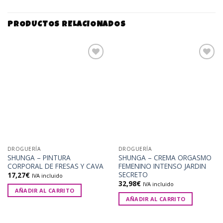
PRODUCTOS RELACIONADOS
Añadir
Añadir
a la
a la
lista de
lista de
deseos
deseos
DROGUERÍA
DROGUERÍA
SHUNGA – PINTURA
SHUNGA – CREMA ORGASMO
CORPORAL DE FRESAS Y CAVA
FEMENINO INTENSO JARDIN
SECRETO
17,27
€
IVA incluido
32,98
€
IVA incluido
AÑADIR AL CARRITO
AÑADIR AL CARRITO