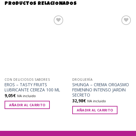
PRODUCTOS RELACIONADOS
Añadir
Añadir
a la
a la
lista de
lista de
deseos
deseos
CON DELICIOSOS SABORES
DROGUERÍA
EROS – TASTY FRUITS
SHUNGA – CREMA ORGASMO
LUBRICANTE CEREZA 100 ML
FEMENINO INTENSO JARDIN
SECRETO
9,05
€
IVA incluido
32,98
€
IVA incluido
AÑADIR AL CARRITO
AÑADIR AL CARRITO