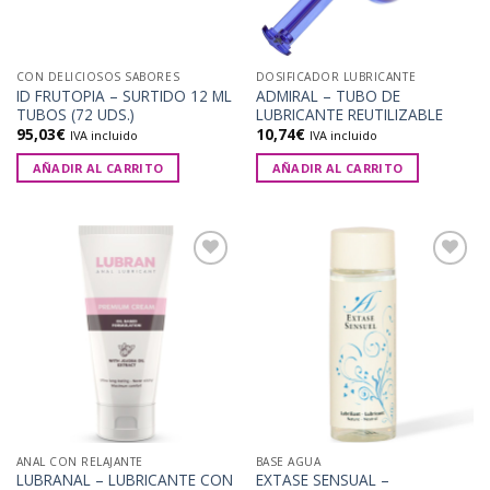
CON DELICIOSOS SABORES
DOSIFICADOR LUBRICANTE
ID FRUTOPIA – SURTIDO 12 ML
ADMIRAL – TUBO DE
TUBOS (72 UDS.)
LUBRICANTE REUTILIZABLE
95,03
€
10,74
€
IVA incluido
IVA incluido
AÑADIR AL CARRITO
AÑADIR AL CARRITO
Añadir
Añadir
a la
a la
lista de
lista de
deseos
deseos
ANAL CON RELAJANTE
BASE AGUA
LUBRANAL – LUBRICANTE CON
EXTASE SENSUAL –