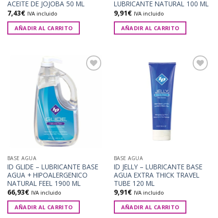
ACEITE DE JOJOBA 50 ML
LUBRICANTE NATURAL 100 ML
7,43
€
9,91
€
IVA incluido
IVA incluido
AÑADIR AL CARRITO
AÑADIR AL CARRITO
Añadir
Añadir
a la
a la
lista de
lista de
deseos
deseos
BASE AGUA
BASE AGUA
ID GLIDE – LUBRICANTE BASE
ID JELLY – LUBRICANTE BASE
AGUA + HIPOALERGENICO
AGUA EXTRA THICK TRAVEL
NATURAL FEEL 1900 ML
TUBE 120 ML
66,93
€
9,91
€
IVA incluido
IVA incluido
AÑADIR AL CARRITO
AÑADIR AL CARRITO