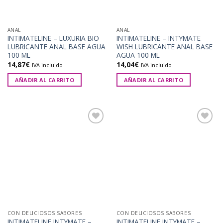
ANAL
ANAL
INTIMATELINE – LUXURIA BIO
INTIMATELINE – INTYMATE
LUBRICANTE ANAL BASE AGUA
WISH LUBRICANTE ANAL BASE
100 ML
AGUA 100 ML
14,87
€
14,04
€
IVA incluido
IVA incluido
AÑADIR AL CARRITO
AÑADIR AL CARRITO
Añadir
Añadir
a la
a la
lista de
lista de
deseos
deseos
CON DELICIOSOS SABORES
CON DELICIOSOS SABORES
INTIMATELINE INTYMATE –
INTIMATELINE INTYMATE –