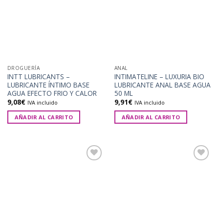
lista de
lista de
deseos
deseos
DROGUERÍA
ANAL
INTT LUBRICANTS –
INTIMATELINE – LUXURIA BIO
LUBRICANTE ÍNTIMO BASE
LUBRICANTE ANAL BASE AGUA
AGUA EFECTO FRIO Y CALOR
50 ML
9,08
€
9,91
€
IVA incluido
IVA incluido
AÑADIR AL CARRITO
AÑADIR AL CARRITO
Añadir
Añadir
a la
a la
lista de
lista de
deseos
deseos