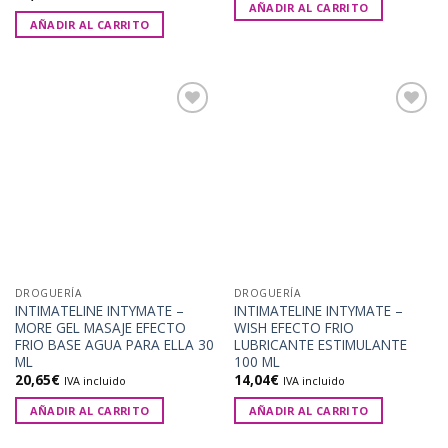
AÑADIR AL CARRITO
AÑADIR AL CARRITO
Añadir
Añadir
a la
a la
lista de
lista de
deseos
deseos
DROGUERÍA
DROGUERÍA
INTIMATELINE INTYMATE –
INTIMATELINE INTYMATE –
MORE GEL MASAJE EFECTO
WISH EFECTO FRIO
FRIO BASE AGUA PARA ELLA 30
LUBRICANTE ESTIMULANTE
ML
100 ML
20,65
€
14,04
€
IVA incluido
IVA incluido
AÑADIR AL CARRITO
AÑADIR AL CARRITO