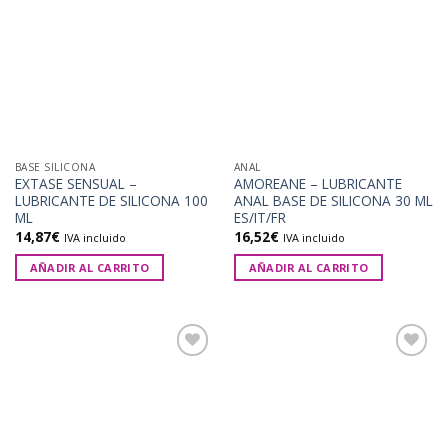
Añadir
Añadir
a la
a la
lista de
lista de
deseos
deseos
BASE SILICONA
ANAL
EXTASE SENSUAL –
AMOREANE – LUBRICANTE
LUBRICANTE DE SILICONA 100
ANAL BASE DE SILICONA 30 ML
ML
ES/IT/FR
14,87
€
16,52
€
IVA incluido
IVA incluido
AÑADIR AL CARRITO
AÑADIR AL CARRITO
Añadir
Añadir
a la
a la
lista de
lista de
deseos
deseos