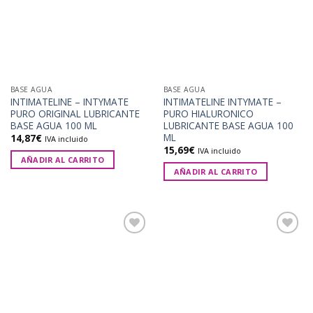
deseos
deseos
BASE AGUA
BASE AGUA
INTIMATELINE – INTYMATE
INTIMATELINE INTYMATE –
PURO ORIGINAL LUBRICANTE
PURO HIALURONICO
BASE AGUA 100 ML
LUBRICANTE BASE AGUA 100
ML
14,87
€
IVA incluido
15,69
€
IVA incluido
AÑADIR AL CARRITO
AÑADIR AL CARRITO
Añadir
Añadir
a la
a la
lista de
lista de
deseos
deseos