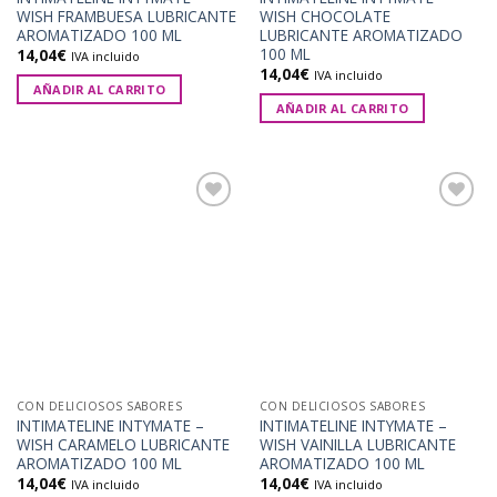
WISH FRAMBUESA LUBRICANTE
WISH CHOCOLATE
AROMATIZADO 100 ML
LUBRICANTE AROMATIZADO
100 ML
14,04
€
IVA incluido
14,04
€
IVA incluido
AÑADIR AL CARRITO
AÑADIR AL CARRITO
Añadir
Añadir
a la
a la
lista de
lista de
deseos
deseos
CON DELICIOSOS SABORES
CON DELICIOSOS SABORES
INTIMATELINE INTYMATE –
INTIMATELINE INTYMATE –
WISH CARAMELO LUBRICANTE
WISH VAINILLA LUBRICANTE
AROMATIZADO 100 ML
AROMATIZADO 100 ML
14,04
€
14,04
€
IVA incluido
IVA incluido