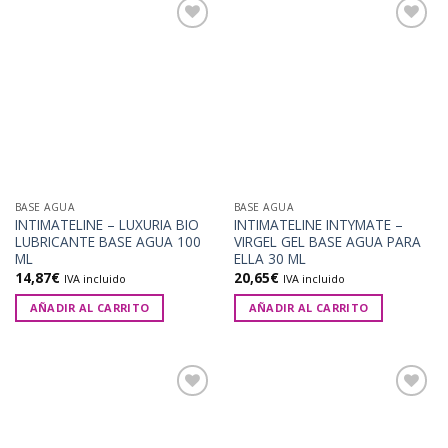
Añadir
Añadir
a la
a la
lista de
lista de
deseos
deseos
BASE AGUA
BASE AGUA
INTIMATELINE – LUXURIA BIO
INTIMATELINE INTYMATE –
LUBRICANTE BASE AGUA 100
VIRGEL GEL BASE AGUA PARA
ML
ELLA 30 ML
14,87
€
20,65
€
IVA incluido
IVA incluido
AÑADIR AL CARRITO
AÑADIR AL CARRITO
Añadir
Añadir
a la
a la
lista de
lista de