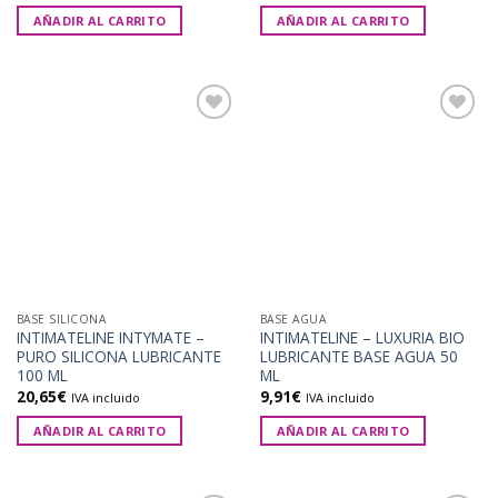
AÑADIR AL CARRITO
AÑADIR AL CARRITO
Añadir
Añadir
a la
a la
lista de
lista de
deseos
deseos
BASE SILICONA
BASE AGUA
INTIMATELINE INTYMATE –
INTIMATELINE – LUXURIA BIO
PURO SILICONA LUBRICANTE
LUBRICANTE BASE AGUA 50
100 ML
ML
20,65
€
9,91
€
IVA incluido
IVA incluido
AÑADIR AL CARRITO
AÑADIR AL CARRITO