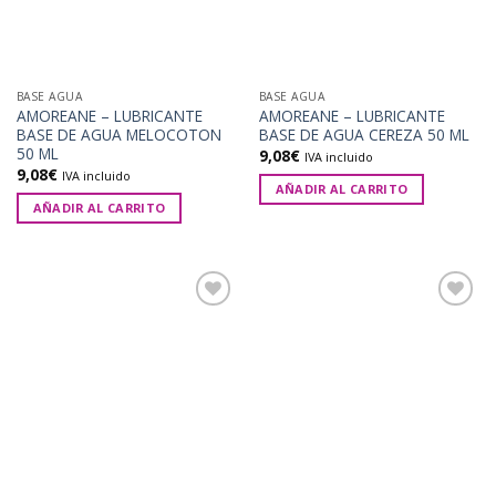
BASE AGUA
BASE AGUA
AMOREANE – LUBRICANTE
AMOREANE – LUBRICANTE
BASE DE AGUA MELOCOTON
BASE DE AGUA CEREZA 50 ML
50 ML
9,08
€
IVA incluido
9,08
€
IVA incluido
AÑADIR AL CARRITO
AÑADIR AL CARRITO
Añadir
Añadir
a la
a la
lista de
lista de
deseos
deseos