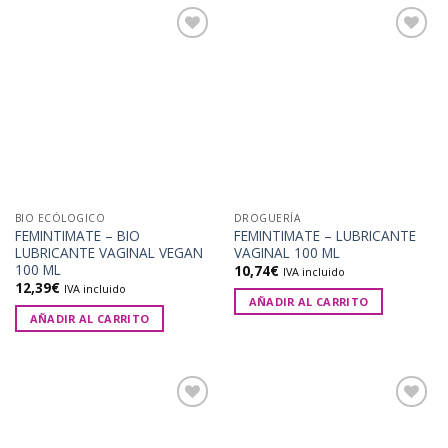
Añadir
Añadir
a la
a la
lista de
lista de
deseos
deseos
BIO ECÓLOGICO
DROGUERÍA
FEMINTIMATE – BIO
FEMINTIMATE – LUBRICANTE
LUBRICANTE VAGINAL VEGAN
VAGINAL 100 ML
100 ML
10,74
€
IVA incluido
12,39
€
IVA incluido
AÑADIR AL CARRITO
AÑADIR AL CARRITO
Añadir
Añadir
a la
a la