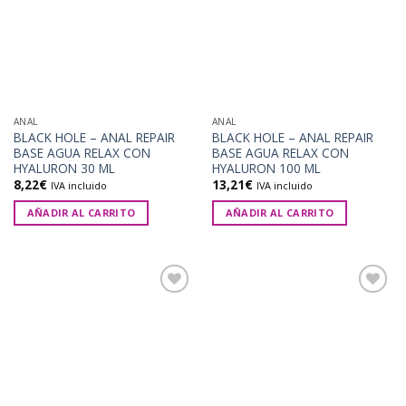
deseos
deseos
ANAL
ANAL
BLACK HOLE – ANAL REPAIR
BLACK HOLE – ANAL REPAIR
BASE AGUA RELAX CON
BASE AGUA RELAX CON
HYALURON 30 ML
HYALURON 100 ML
8,22
€
13,21
€
IVA incluido
IVA incluido
AÑADIR AL CARRITO
AÑADIR AL CARRITO
Añadir
Añadir
a la
a la
lista de
lista de
deseos
deseos