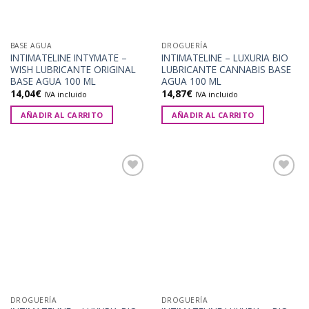
BASE AGUA
DROGUERÍA
INTIMATELINE INTYMATE –
INTIMATELINE – LUXURIA BIO
WISH LUBRICANTE ORIGINAL
LUBRICANTE CANNABIS BASE
BASE AGUA 100 ML
AGUA 100 ML
14,04
€
14,87
€
IVA incluido
IVA incluido
AÑADIR AL CARRITO
AÑADIR AL CARRITO
Añadir
Añadir
a la
a la
lista de
lista de
deseos
deseos
DROGUERÍA
DROGUERÍA