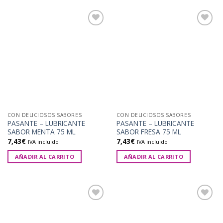
Añadir
Añadir
a la
a la
lista de
lista de
deseos
deseos
CON DELICIOSOS SABORES
CON DELICIOSOS SABORES
PASANTE – LUBRICANTE
PASANTE – LUBRICANTE
SABOR MENTA 75 ML
SABOR FRESA 75 ML
7,43
€
7,43
€
IVA incluido
IVA incluido
AÑADIR AL CARRITO
AÑADIR AL CARRITO
Añadir
Añadir
a la
a la
lista de
lista de