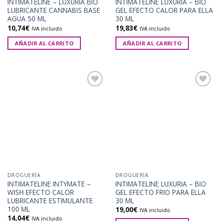
INTIMATELINE – LUXURIA BIO
INTIMATELINE LUXURIA – BIO
LUBRICANTE CANNABIS BASE
GEL EFECTO CALOR PARA ELLA
AGUA 50 ML
30 ML
10,74
€
19,83
€
IVA incluido
IVA incluido
AÑADIR AL CARRITO
AÑADIR AL CARRITO
Añadir
Añadir
a la
a la
lista de
lista de
deseos
deseos
DROGUERÍA
DROGUERÍA
INTIMATELINE INTYMATE –
INTIMATELINE LUXURIA – BIO
WISH EFECTO CALOR
GEL EFECTO FRIO PARA ELLA
LUBRICANTE ESTIMULANTE
30 ML
100 ML
19,00
€
IVA incluido
14,04
€
IVA incluido