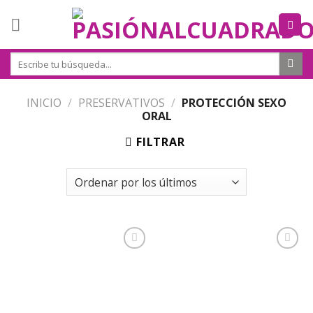
Skip
to
content
Buscar
por:
INICIO
/
PRESERVATIVOS
/
PROTECCIÓN SEXO
ORAL
FILTRAR
Añadir
Añadir
a la
a la
lista de
lista de
deseos
deseos