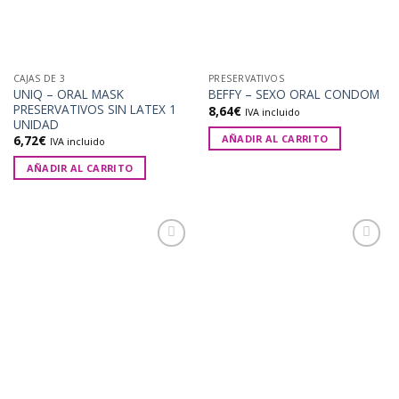
CAJAS DE 3
PRESERVATIVOS
UNIQ – ORAL MASK
BEFFY – SEXO ORAL CONDOM
PRESERVATIVOS SIN LATEX 1
8,64
€
IVA incluido
UNIDAD
AÑADIR AL CARRITO
6,72
€
IVA incluido
AÑADIR AL CARRITO
Añadir
Añadir
a la
a la
lista de
lista de
deseos
deseos